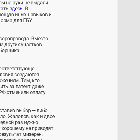
ы на руки не выдали.
тать
здесь
. В
бующую иных навыков и
норма для ГБУ
соропровода. Вместо
з других участков
уборщика
соответствующе
словия создаются
жением. Тем, кто
ить за патент даже
в РФ отменили оплату
ставив выбор — либо
ло. Жалолов, как и двое
редной раз нужно
у хорошему не приводят.
результат мизерен.