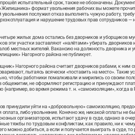
прошёл испытательный срок, также не обозначены. Документ
 «Жилишника» формат увольнения рабочих вы можете прочи
й увольнения послужил отказ выполнять чужую работу, тре
ерхэксплуатация и нарушение трудовых прав сотрудников — 
 четыре жилых дома остались без дворников и уборщиков му
ов эти участки заставляют «налётами» убирать дворников и
алоб местных жителей. Вакансию на должность дворника и 
лищник» Нагорного района не публикует.
щник» Нагорного района считает дворников рабами, к ним 
говаривают, пытаясь всячески «поставить на место». Такие у
но, чтобы работники помалкивали и мирились со своим поло
 в общежитии, не оформляют регистрацию и принуждают плат
но (например, во время режима т. н. «самоизоляции», когда 
ков принудили уйти на «добровольную» самоизоляцию, предо
 оплата, либо увольнение. Конечно же, никакой оплаты не бы
юзных организаторов, испытают удачу в суде, однако в оче
ебные тяжбы по трудовым конфликтам, как правило, ни к чем
го можно добиться, а если и получается выиграть в суде, то 