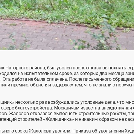
к Нагорного района, был уволен после отказа выполнять ст
одился на испытательном сроке, из которых два месяца зан
 Эта работа не была оплачена. После письменного обращени
ли премию, объясняя задержку тем, что не знали о поручен
щник» несколько раз возбуждались уголовные дела, что мно
 сфере благоустройства. Москвичам известна анекдотичная 
ров. Жалолов отказался выполнять строительные работы, та
петенций строителей «Жилищника» и никаким образом не кас
ьного срока Жалолова уволили. Приказа об увольнении Худо