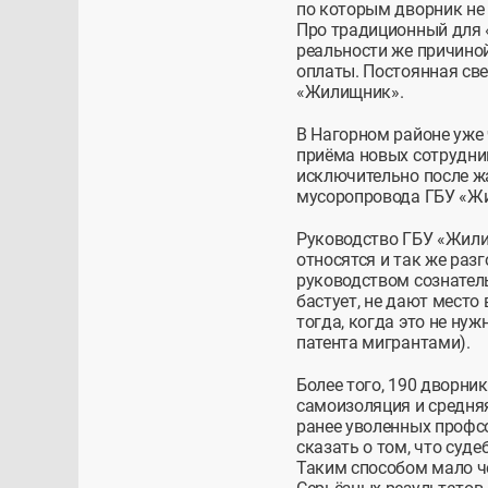
по которым дворник не 
Про традиционный для
реальности же причино
оплаты. Постоянная св
«Жилищник».
В Нагорном районе уже
приёма новых сотрудник
исключительно после ж
мусоропровода ГБУ «Жи
Руководство ГБУ «Жили
относятся и так же раз
руководством сознатель
бастует, не дают место
тогда, когда это не нуж
патента мигрантами).
Более того, 190 дворни
самоизоляция и средняя
ранее уволенных профсо
сказать о том, что суд
Таким способом мало че