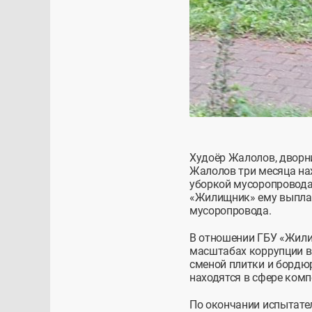
Худоёр Жалолов, дворни
Жалолов три месяца нах
уборкой мусоропровода.
«Жилищник» ему выплати
мусоропровода.
В отношении ГБУ «Жили
масштабах коррупции в
сменой плитки и бордю
находятся в сфере ком
По окончании испытател