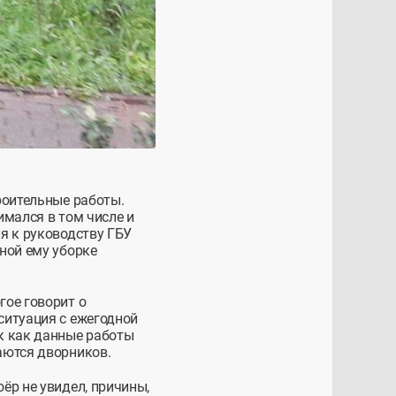
роительные работы.
имался в том числе и
я к руководству ГБУ
ной ему уборке
гое говорит о
ситуация с ежегодной
к как данные работы
аются дворников.
ёр не увидел, причины,